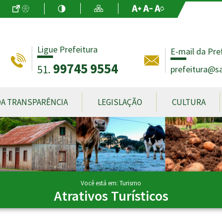
Ir para o Conteúdo
Acessibilidade
Alto Contraste
Mapa do Site
Aumentar Fo
Diminuir Fon
Fonte Origin
Ligue Prefeitura
E-mail da Pre
99745 9554
51.
prefeitura@sa
DA TRANSPARÊNCIA
LEGISLAÇÃO
CULTURA
Você está em: Turismo
Atrativos Turísticos