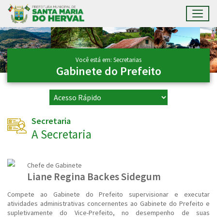
Toggl
Ir para conteúdo principal
Conteúdo Principal
Você está em: Secretarias
Gabinete do Prefeito
Secretaria
A Secretaria
Chefe de Gabinete
Liane Regina Backes Sidegum
Compete ao Gabinete do Prefeito supervisionar e executar
atividades administrativas concernentes ao Gabinete do Prefeito e
supletivamente do Vice-Prefeito, no desempenho de suas