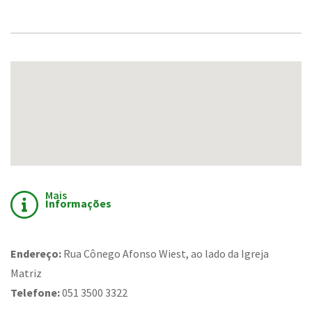
Mais
Informações
Endereço:
Rua Cônego Afonso Wiest, ao lado da Igreja
Matriz
Telefone:
051 3500 3322
Conteúdo Rodapé