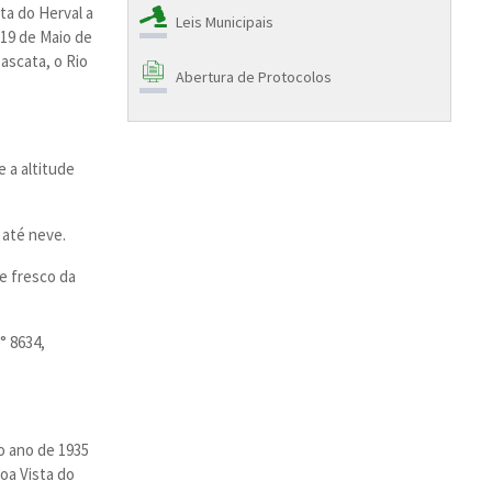
ta do Herval a
Leis Municipais
 19 de Maio de
ascata, o Rio
Abertura de Protocolos
e a altitude
 até neve.
e fresco da
° 8634,
o ano de 1935
oa Vista do