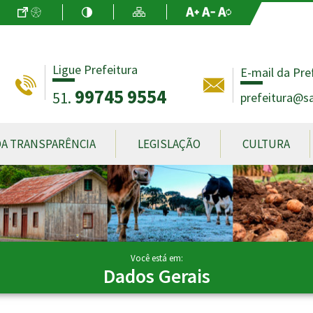
Ir para o Conteúdo
Acessibilidade
Alto Contraste
Mapa do Site
Aumentar Fo
Diminuir Fon
Fonte Origin
Ligue Prefeitura
E-mail da Pre
99745 9554
51.
prefeitura@sa
DA TRANSPARÊNCIA
LEGISLAÇÃO
CULTURA
Você está em:
Dados Gerais