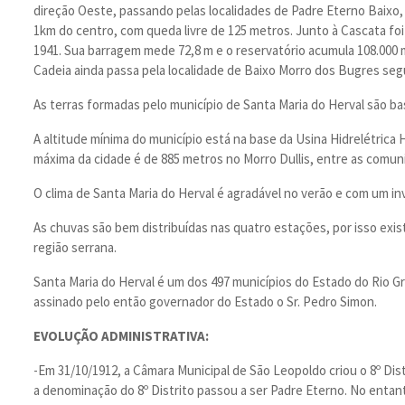
direção Oeste, passando pelas localidades de Padre Eterno Baixo,
1km do centro, com queda livre de 125 metros. Junto à Cascata foi
1941. Sua barragem mede 72,8 m e o reservatório acumula 108.000 
Cadeia ainda passa pela localidade de Baixo Morro dos Bugres seg
As terras formadas pelo município de Santa Maria do Herval são b
A altitude mínima do município está na base da Usina Hidrelétrica 
máxima da cidade é de 885 metros no Morro Dullis, entre as comun
O clima de Santa Maria do Herval é agradável no verão e com um i
As chuvas são bem distribuídas nas quatro estações, por isso exi
região serrana.
Santa Maria do Herval é um dos 497 municípios do Estado do Rio G
assinado pelo então governador do Estado o Sr. Pedro Simon.
EVOLUÇÃO ADMINISTRATIVA:
-Em 31/10/1912, a Câmara Municipal de São Leopoldo criou o 8º Dis
a denominação do 8º Distrito passou a ser Padre Eterno. No ent