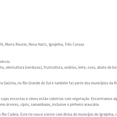
fé, Morro Reuter, Nova Hartz, Igrejinha, Três Coroas.
mércio.
ho, olericultura (verduras), fruticultura, aviários, leite, ovos, abate de b
rra Gaúcha, no Rio Grande do Sul e também faz parte dos municípios da R
os, cujas encostas e cimos estão cobertas com vegetação. Encontramos a
mo árvores, cipós, samambaias, inclusive o pinheiro araucária.
 Rio Cadeia. Este rio nasce a leste com divisa do município de Igrejinha,