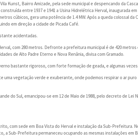
 Vila Kunst, Bairro Amizade, pela sede municipal e despencando da Casca
 construída entre 1937 e 1941 a Usina Hidrelétrica Herval, inaugurada em
metros cúbicos, gera uma potência de 1.4 MW. Após a queda colossal da C
uindo em direção a cidade de Picada Café.
astante acidentadas.
Herval, com 280 metros. Defronte a prefeitura municipal é de 420 metros 
idades de Alto Padre Eterno e Nova Renânia, divisa com Gramado.
nverno bastante rigoroso, com forte formação de geada, e algumas vezes
ste uma vegetação verde e exuberante, onde podemos respirar o ar puro 
rande do Sul, emancipou-se em 12 de Maio de 1988, pelo decreto de Lei N
trito, com sede em Boa Vista do Herval e instalação da Sub-Prefeitura. N
anto, a Sub-Prefeitura permaneceu ocupando as mesmas instalações em B