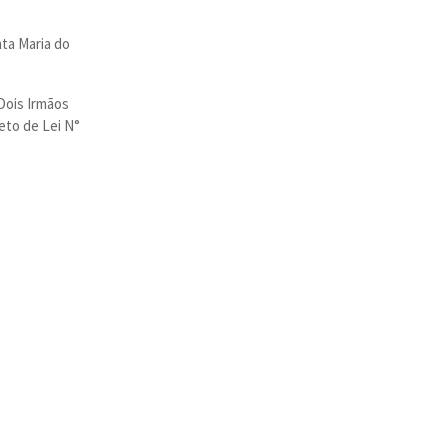
nta Maria do
Dois Irmãos
eto de Lei N°