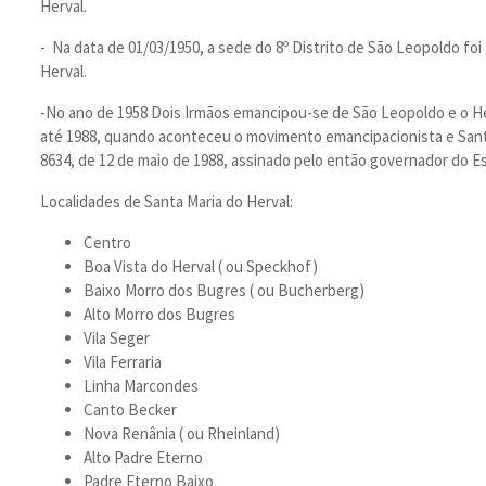
Herval.
- Na data de 01/03/1950, a sede do 8º Distrito de São Leopoldo fo
Herval.
-No ano de 1958 Dois Irmãos emancipou-se de São Leopoldo e o Herv
até 1988, quando aconteceu o movimento emancipacionista e Sant
8634, de 12 de maio de 1988, assinado pelo então governador do Es
​Localidades de Santa Maria do Herval:
Centro
Boa Vista do Herval ( ou Speckhof)
Baixo Morro dos Bugres ( ou Bucherberg)
Alto Morro dos Bugres
Vila Seger
Vila Ferraria
Linha Marcondes
Canto Becker
Nova Renânia ( ou Rheinland)
Alto Padre Eterno
Padre Eterno Baixo