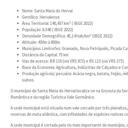
Nome: Santa Maria do Herval
Gentílico: Hervalense
Área Territorial: 140,437 km² ( IBGE 2022)
População: 6.340 ( IBGE 2022)
Densidade Demográfica: 45,14 hab/km² (IBGE 2022)
Altitude: 430m à 800m
Municípios Limítrofes: Gramado, Nova Petrópolis, Picada Ca
Distância da Capital: 75 km
Vias de acesso: BR 116 (via VRS 873) e RS 115 (via VRS 373)
Base da Economia: Agricultura, Indústrias de Calçados e Co
Produção agrícola/ pecuária: Acácia negra, batata, feijão, mil
suínos.
O município de Santa Maria do Herval localiza-se na Encosta da Se
Romântica e da região Turística Vale Germânico.
A sede municipal está situada num vale cercado por três planalt
reservas de mata atlântica, com infinidades de espécies nativas co
A sede municipal é cortada pelo rio mais importante do município, o