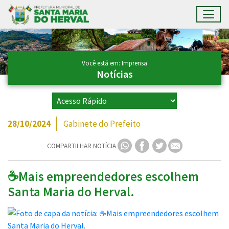
Toggl
Ir para conteúdo principal
Conteúdo Principal
Você está em: Imprensa
Notícias
28/10/2024
Gabinete do Prefeito
COMPARTILHAR NOTÍCIA
☕Mais empreendedores escolhem
Santa Maria do Herval.