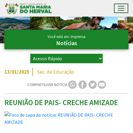
Toggl
Ir para conteúdo principal
Conteúdo Principal
Você está em: Imprensa
Notícias
13/01/2025
Sec. de Educação
COMPARTILHAR NOTÍCIA
REUNIÃO DE PAIS- CRECHE AMIZADE