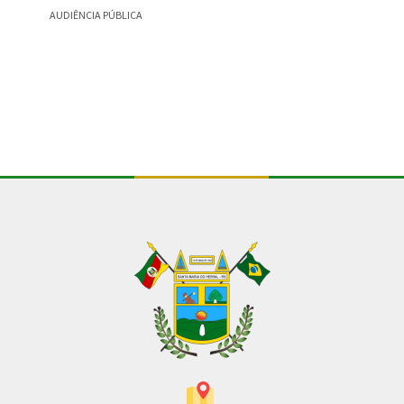
AUDIÊNCIA PÚBLICA
CONSULT
Conteúdo Rodapé