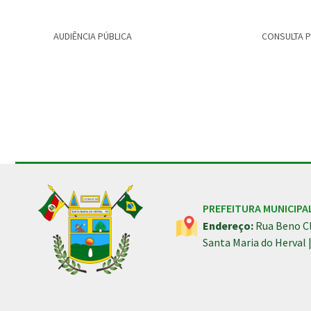
AUDIÊNCIA PÚBLICA
CONSULTA 
Conteúdo Rodapé
PREFEITURA MUNICIPA
Endereço:
Rua Beno Cl
Santa Maria do Herval 