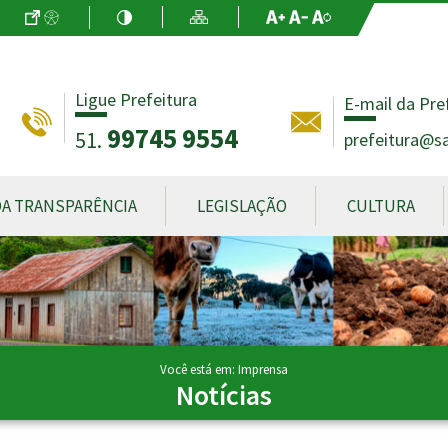
Ir para o Conteúdo
Acessibilidade
Alto Contraste
Mapa do Site
Aumentar Fo
Diminuir Fon
Fonte Origin
Ligue Prefeitura
E-mail da Pre
99745 9554
51.
prefeitura@sa
DA TRANSPARÊNCIA
LEGISLAÇÃO
CULTURA
Você está em: Imprensa
Notícias