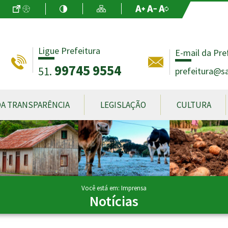
Ir para o Conteúdo
Acessibilidade
Alto Contraste
Mapa do Site
Aumentar Fo
Diminuir Fon
Fonte Origin
Ligue Prefeitura
E-mail da Pre
99745 9554
51.
prefeitura@sa
DA TRANSPARÊNCIA
LEGISLAÇÃO
CULTURA
Você está em: Imprensa
Notícias