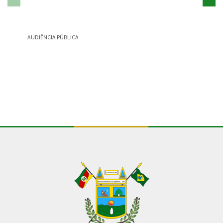
AUDIÊNCIA PÚBLICA
CONSULT
Conteúdo Rodapé