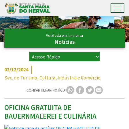
Toggl
Ir para conteúdo principal
Conteúdo Principal
Você está em: Imprensa
Notícias
02/12/2024
Sec. de Turismo, Cultura, Indústria e Comércio
COMPARTILHAR NOTÍCIA
OFICINA GRATUITA DE
BAUERNMALEREI E CULINÁRIA