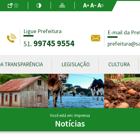
Ir para o Conteúdo
Acessibilidade
Alto Contraste
Mapa do Site
Aumentar Fo
Diminuir Fon
Fonte Origin
Ligue Prefeitura
E-mail da Pre
99745 9554
51.
prefeitura@sa
DA TRANSPARÊNCIA
LEGISLAÇÃO
CULTURA
Você está em: Imprensa
Notícias