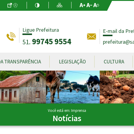
Ir para o Conteúdo
Acessibilidade
Alto Contraste
Mapa do Site
Aumentar Fo
Diminuir Fon
Fonte Origin
Ligue Prefeitura
E-mail da Pre
99745 9554
51.
prefeitura@sa
DA TRANSPARÊNCIA
LEGISLAÇÃO
CULTURA
Você está em: Imprensa
Notícias