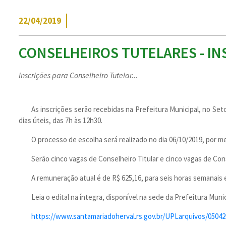
22/04/2019
CONSELHEIROS TUTELARES - IN
Inscrições para Conselheiro Tutelar...
As inscrições serão recebidas na Prefeitura Municipal, no Seto
dias úteis, das 7h às 12h30.
O processo de escolha será realizado no dia 06/10/2019, por mei
Serão cinco vagas de Conselheiro Titular e cinco vagas de Con
A remuneração atual é de R$ 625,16, para seis horas semanais 
Leia o edital na íntegra, disponível na sede da Prefeitura Munic
https://www.santamariadoherval.rs.gov.br/UPLarquivos/0504