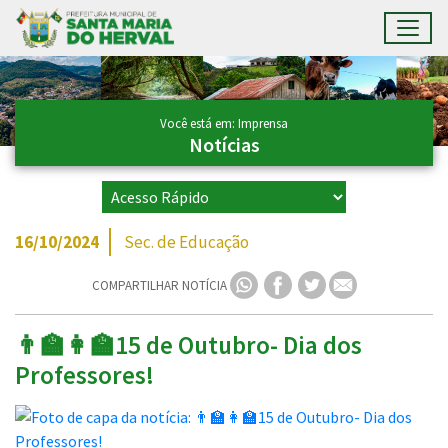
Toggl
Ir para conteúdo principal
Conteúdo Principal
Você está em: Imprensa
Notícias
16/10/2024
Sec. de Educação
COMPARTILHAR NOTÍCIA
👨‍🏫👩‍🏫15 de Outubro- Dia dos
Professores!