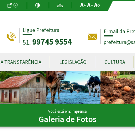
Ir para o Conteúdo
Acessibilidade
Alto Contraste
Mapa do Site
Aumentar Fo
Diminuir Fon
Fonte Origin
Ligue Prefeitura
E-mail da Pre
99745 9554
51.
prefeitura@sa
DA TRANSPARÊNCIA
LEGISLAÇÃO
CULTURA
Você está em: Imprensa
Galeria de Fotos