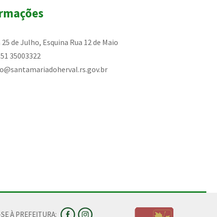
ormações
 25 de Julho, Esquina Rua 12 de Maio
51 35003322
o@santamariadoherval.rs.gov.br
SE À PREFEITURA: