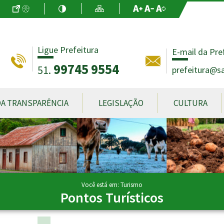
Ir para o Conteúdo
Acessibilidade
Alto Contraste
Mapa do Site
Aumentar Fo
Diminuir Fon
Fonte Origin
Ligue Prefeitura
E-mail da Pre
99745 9554
51.
prefeitura@sa
DA TRANSPARÊNCIA
LEGISLAÇÃO
CULTURA
Você está em: Turismo
Pontos Turísticos