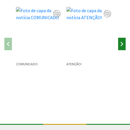
COMUNICADO
ATENÇÃO!
Atenção!
prazo pa
parcela 
desconto
Conteúdo Rodapé