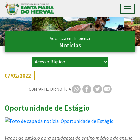
Toggl
Ir para conteúdo principal
Conteúdo Principal
Você está em: Imprensa
Notícias
07/02/2022
COMPARTILHAR NOTÍCIA
Oportunidade de Estágio
Vagas de estágio para estudantes de ensino médio e de ensino