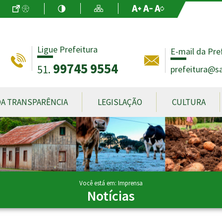
Ir para o Conteúdo
Acessibilidade
Alto Contraste
Mapa do Site
Aumentar Fo
Diminuir Fon
Fonte Origin
Ligue Prefeitura
E-mail da Pre
99745 9554
51.
prefeitura@sa
DA TRANSPARÊNCIA
LEGISLAÇÃO
CULTURA
Você está em: Imprensa
Notícias