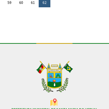
59
60
61
62
Conteúdo Rodapé