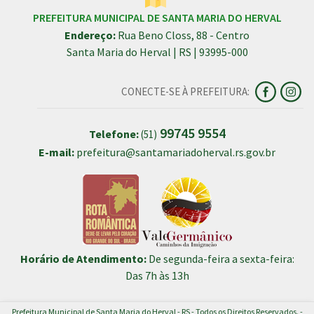
PREFEITURA MUNICIPAL DE SANTA MARIA DO HERVAL
Endereço:
Rua Beno Closs, 88 - Centro
Santa Maria do Herval | RS | 93995-000
CONECTE-SE À PREFEITURA:
99745 9554
Telefone:
(51)
E-mail:
prefeitura@santamariadoherval.rs.gov.br
Horário de Atendimento:
De segunda-feira a sexta-feira:
Das 7h às 13h
Prefeitura Municipal de Santa Maria do Herval - RS - Todos os Direitos Reservados. -