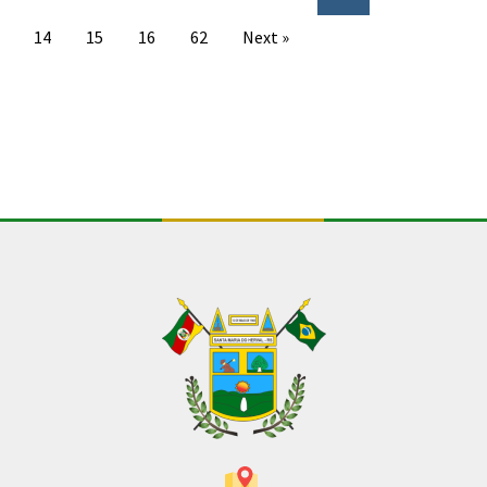
14
15
16
62
Next »
Conteúdo Rodapé